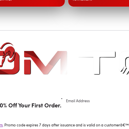
Email Address
% Off Your First Order.
om
. Promo code expires 7 days after issuance and is valid on a customerâ€™s fi