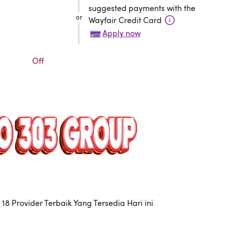
suggested payments with the
or
Wayfair Credit Card
Apply now
                                                                    Off
an 18 Provider Terbaik Yang Tersedia Hari ini perks
8 Provider Terbaik Yang Tersedia Hari ini