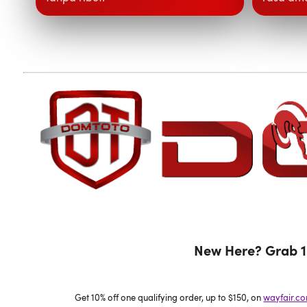
New Here? Grab 10
Get 10% off one qualifying order, up to $150, on
wayfair.c