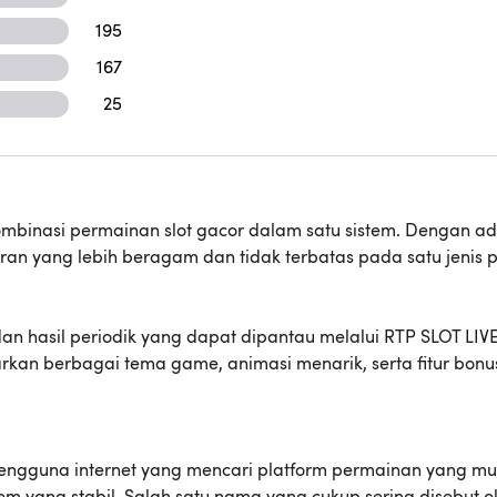
195
167
25
ombinasi permainan slot gacor dalam satu sistem. Dengan a
uran yang lebih beragam dan tidak terbatas pada satu jenis
an hasil periodik yang dapat dipantau melalui RTP SLOT LIV
arkan berbagai tema game, animasi menarik, serta fitur bonu
engguna internet yang mencari platform permainan yang mu
em yang stabil. Salah satu nama yang cukup sering disebut o