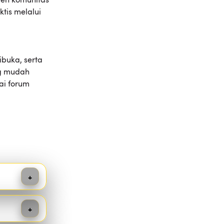
tis melalui
ibuka, serta
ng mudah
ai forum