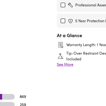
Professional Ass
5 Year Protection
At a Glance
Warranty Length: 1 Yea
Tip-Over Restraint Dev
Included
See More
Assembly Required
869
259