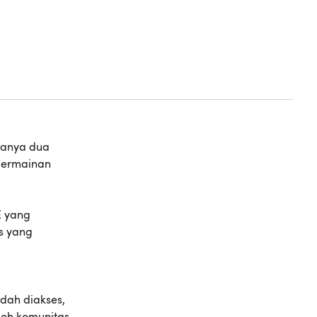
danya dua
 permainan
E yang
s yang
dah diakses,
leh komunitas