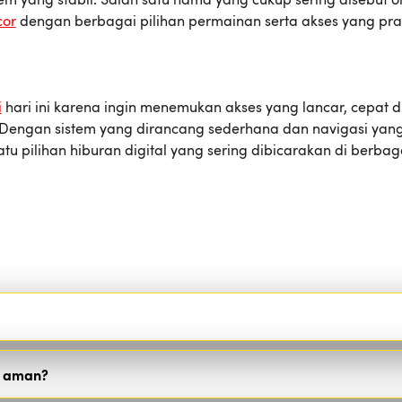
cor
dengan berbagai pilihan permainan serta akses yang prak
i
hari ini karena ingin menemukan akses yang lancar, cepat d
 Dengan sistem yang dirancang sederhana dan navigasi ya
u pilihan hiburan digital yang sering dibicarakan di berbag
t aman?