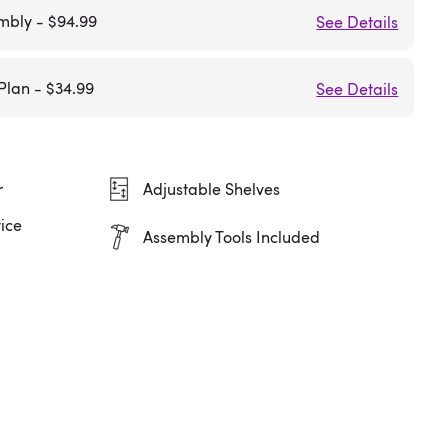
embly
-
$94.99
See Details
 Plan
-
$34.99
See Details
r
Adjustable Shelves
ice
Assembly Tools Included
Material: Manufactured Wood