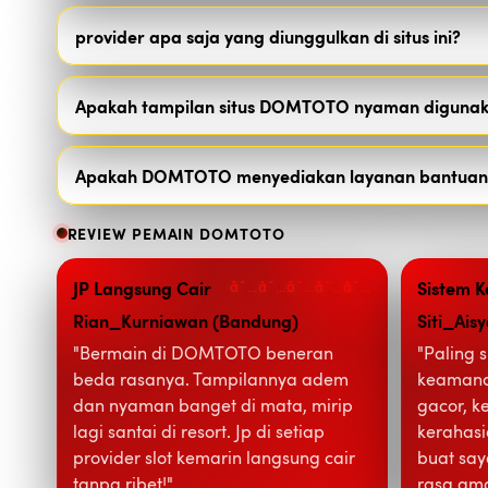
provider apa saja yang diunggulkan di situs ini?
Apakah tampilan situs DOMTOTO nyaman digunak
Apakah DOMTOTO menyediakan layanan bantuan
REVIEW PEMAIN DOMTOTO
JP Langsung Cair
Sistem 
â˜…â˜…â˜…â˜…â˜…
Rian_Kurniawan (Bandung)
Siti_Ais
"Bermain di DOMTOTO beneran
"Paling 
beda rasanya. Tampilannya adem
keamana
dan nyaman banget di mata, mirip
gacor, 
lagi santai di resort. Jp di setiap
kerahasi
provider slot kemarin langsung cair
buat saya
tanpa ribet!"
rasa ama