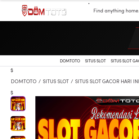
Search
DOMTOTO
SITUS SLOT GACOR
SLOT GACOR
Sofas
Sectional
DOMTOTO
SITUS SLOT
SITUS SLOT GA
$
DOMTOTO
/
SITUS SLOT
/
SITUS SLOT GACOR HARI IN
$