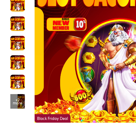
+2
more
Black Friday Deal