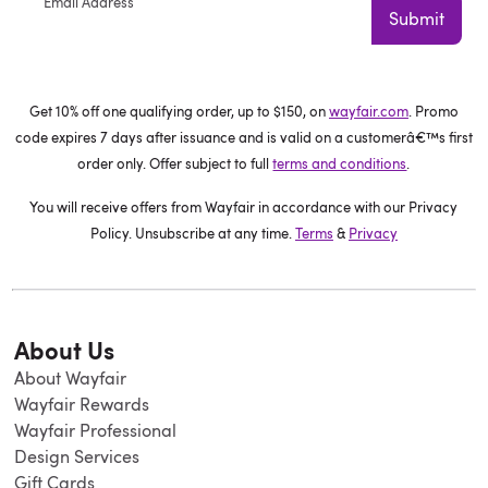
Email Address
Submit
Get 10% off one qualifying order, up to $150, on
wayfair.com
. Promo
code expires 7 days after issuance and is valid on a customerâ€™s first
order only. Offer subject to full
terms and conditions
.
You will receive offers from Wayfair in accordance with our Privacy
Policy. Unsubscribe at any time.
Terms
&
Privacy
About Us
About Wayfair
Wayfair Rewards
Wayfair Professional
Design Services
Gift Cards