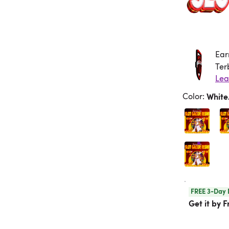
Ear
Ea
Ter
Color
:
Whit
FREE 3-Day 
Get it by F