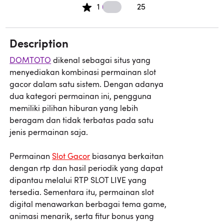
25 1 star reviews
1
25
Description
DOMTOTO
dikenal sebagai situs yang
menyediakan kombinasi permainan slot
gacor dalam satu sistem. Dengan adanya
dua kategori permainan ini, pengguna
memiliki pilihan hiburan yang lebih
beragam dan tidak terbatas pada satu
jenis permainan saja.
Permainan
Slot Gacor
biasanya berkaitan
dengan rtp dan hasil periodik yang dapat
dipantau melalui RTP SLOT LIVE yang
tersedia. Sementara itu, permainan slot
digital menawarkan berbagai tema game,
animasi menarik, serta fitur bonus yang