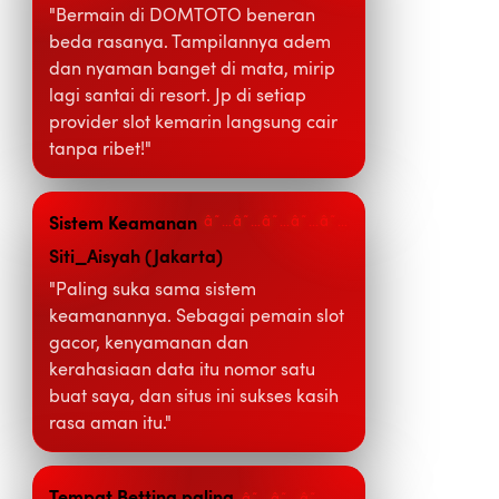
"Bermain di DOMTOTO beneran
beda rasanya. Tampilannya adem
dan nyaman banget di mata, mirip
lagi santai di resort. Jp di setiap
provider slot kemarin langsung cair
tanpa ribet!"
Sistem Keamanan
â˜…â˜…â˜…â˜…â˜…
Siti_Aisyah (Jakarta)
"Paling suka sama sistem
keamanannya. Sebagai pemain slot
gacor, kenyamanan dan
kerahasiaan data itu nomor satu
buat saya, dan situs ini sukses kasih
rasa aman itu."
Tempat Betting paling
â˜…â˜…â˜…