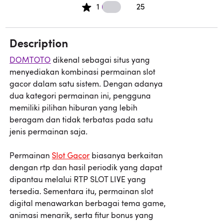
25 1 star reviews
1
25
Description
DOMTOTO
dikenal sebagai situs yang
menyediakan kombinasi permainan slot
gacor dalam satu sistem. Dengan adanya
dua kategori permainan ini, pengguna
memiliki pilihan hiburan yang lebih
beragam dan tidak terbatas pada satu
jenis permainan saja.
Permainan
Slot Gacor
biasanya berkaitan
dengan rtp dan hasil periodik yang dapat
dipantau melalui RTP SLOT LIVE yang
tersedia. Sementara itu, permainan slot
digital menawarkan berbagai tema game,
animasi menarik, serta fitur bonus yang