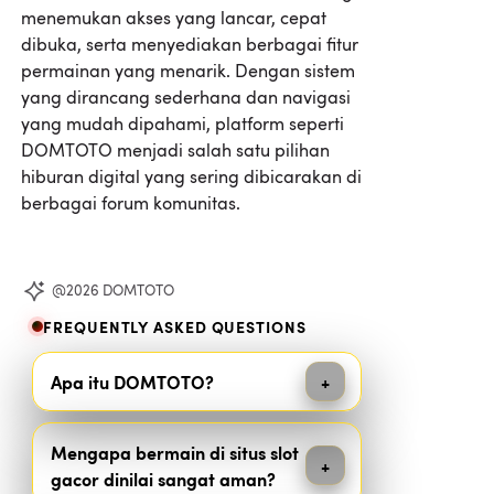
menemukan akses yang lancar, cepat
dibuka, serta menyediakan berbagai fitur
permainan yang menarik. Dengan sistem
yang dirancang sederhana dan navigasi
yang mudah dipahami, platform seperti
DOMTOTO menjadi salah satu pilihan
hiburan digital yang sering dibicarakan di
berbagai forum komunitas.
@2026 DOMTOTO
FREQUENTLY ASKED QUESTIONS
Apa itu DOMTOTO?
Mengapa bermain di situs slot
gacor dinilai sangat aman?