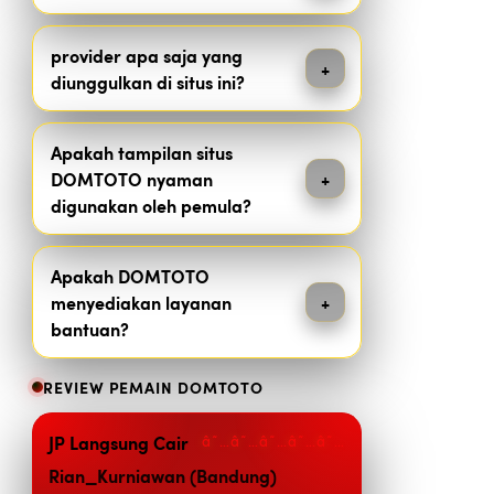
provider apa saja yang
diunggulkan di situs ini?
Apakah tampilan situs
DOMTOTO nyaman
digunakan oleh pemula?
Apakah DOMTOTO
menyediakan layanan
bantuan?
REVIEW PEMAIN DOMTOTO
JP Langsung Cair
â˜…â˜…â˜…â˜…â˜…
Rian_Kurniawan (Bandung)