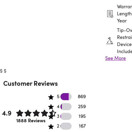
Warran
Length:
Year
Tip-Ov
Restrai
Device
Includ
See More
Assem
$
$
Requir
Customer Reviews
869 5 star reviews
5
869
259 4 star reviews
4
259
4.9
195 3 star reviews
3
195
Rated 4.9 out of 5 stars.
1888 Reviews
167 2 star reviews
2
167