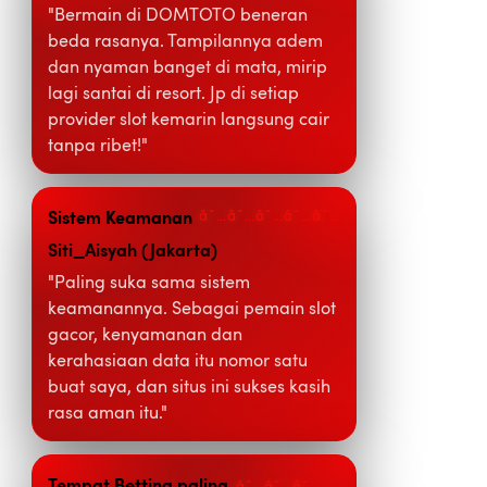
"Bermain di DOMTOTO beneran
beda rasanya. Tampilannya adem
dan nyaman banget di mata, mirip
lagi santai di resort. Jp di setiap
provider slot kemarin langsung cair
tanpa ribet!"
Sistem Keamanan
â˜…â˜…â˜…â˜…â˜…
Siti_Aisyah (Jakarta)
"Paling suka sama sistem
keamanannya. Sebagai pemain slot
gacor, kenyamanan dan
kerahasiaan data itu nomor satu
buat saya, dan situs ini sukses kasih
rasa aman itu."
Tempat Betting paling
â˜…â˜…â˜…