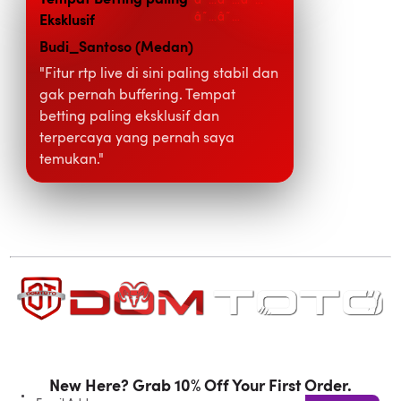
â˜…â˜…
Eksklusif
Budi_Santoso (Medan)
"Fitur rtp live di sini paling stabil dan
gak pernah buffering. Tempat
betting paling eksklusif dan
terpercaya yang pernah saya
temukan."
New Here? Grab 10% Off Your First Order.